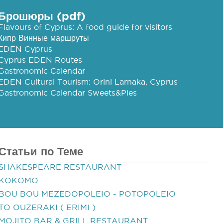
Брошюры (pdf)
Flavours of Cyprus: A food guide for visitors
Кипр Винные маршруты
EDEN Cyprus
Cyprus EDEN Routes
Gastronomic Calendar
EDEN Cultural Tourism: Orini Larnaka, Cyprus
Gastronomic Calendar Sweets&Pies
Статьи по Теме
SHAKESPEARE RESTAURANT
KOKOMO
BOU BOU MEZEDOPOLEIO - POTOPOLEIO
TO OUZERAKI ( ERIMI )
MOJITO BAR & GRILL RESTAURANT