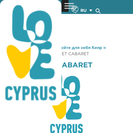
RU
You are here:
Home
»
Откройте для себя Кипр
»
Gastronomy
»
SILK & VELVET CABARET
SILK & VELVET CABARET