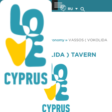
RU
You are here:
Home
»
Gastronomy
»
VASSOS ( VOKOLIDA
) TAVERN
VASSOS ( VOKOLIDA ) TAVERN