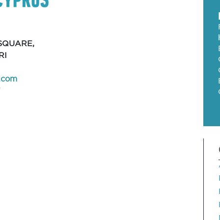
SQUARE,
RI
.com
T