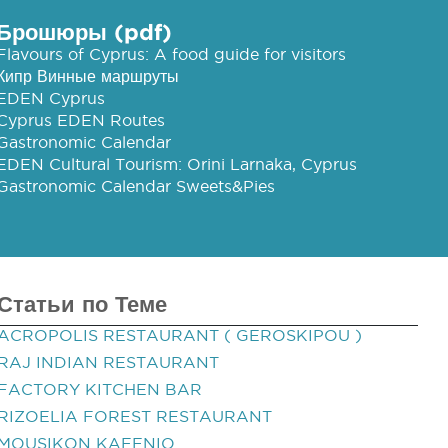
Брошюры (pdf)
Flavours of Cyprus: A food guide for visitors
Кипр Винные маршруты
EDEN Cyprus
Cyprus EDEN Routes
Gastronomic Calendar
EDEN Cultural Tourism: Orini Larnaka, Cyprus
Gastronomic Calendar Sweets&Pies
Статьи по Теме
ACROPOLIS RESTAURANT ( GEROSKIPOU )
RAJ INDIAN RESTAURANT
FACTORY KITCHEN BAR
RIZOELIA FOREST RESTAURANT
MOUSIKON KAFENIO