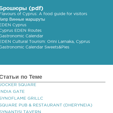
Брошюры (pdf)
Flavours of Cyprus: A food guide for visitors
Кипр Винные маршруты
EDEN Cyprus
Cyprus EDEN Routes
Gastronomic Calendar
EDEN Cultural Tourism: Orini Larnaka, Cyprus
Gastronomic Calendar Sweets&Pies
Статьи по Теме
JOCKER SQUARE
INDIA GATE
SYNOFLAME GRILLC
SQUARE PUB & RESTAURANT (DHERYNEIA)
SYNANTISI TAVERN