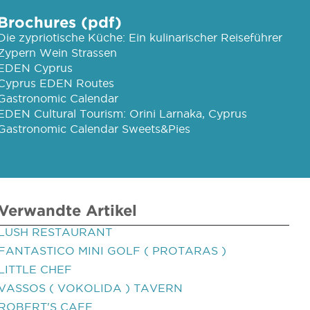
Brochures (pdf)
Die zypriotische Küche: Ein kulinarischer Reiseführer
Zypern Wein Strassen
EDEN Cyprus
Cyprus EDEN Routes
Gastronomic Calendar
EDEN Cultural Tourism: Orini Larnaka, Cyprus
Gastronomic Calendar Sweets&Pies
Verwandte Artikel
LUSH RESTAURANT
FANTASTICO MINI GOLF ( PROTARAS )
LITTLE CHEF
VASSOS ( VOKOLIDA ) TAVERN
ROBERT'S CAFE