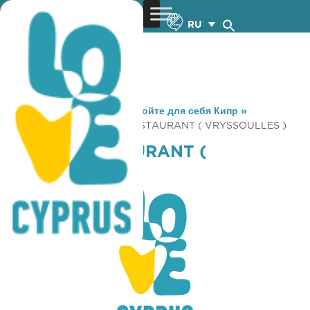
RU
You are here:
Home
»
Откройте для себя Кипр
»
Gastronomy
»
YIANNIS RESTAURANT ( VRYSSOULLES )
YIANNIS RESTAURANT (
VRYSSOULLES )