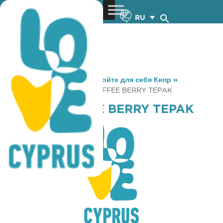
RU
You are here:
Home
»
Откройте для себя Кипр
»
Gastronomy
»
ZORPAS COFFEE BERRY TEPAK
ZORPAS COFFEE BERRY TEPAK