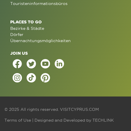
Touristeninformationsbüros
PLACES TO GO
Bezirke & Städte
Dörfer
Übernachtungsmöglichkeiten
JOIN US
© 2025 All rights reserved.
VISITCYPRUS.COM
Terms of Use
| Designed and Developed by
TECHLINK