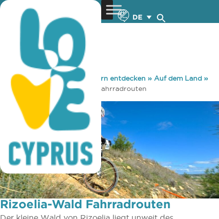
DE
You are here:
Home
»
Zypern entdecken
»
Auf dem Land
»
Radsport
»
Rizoelia-Wald Fahrradrouten
Rizoelia-Wald Fahrradrouten
Der kleine Wald von Rizoelia liegt unweit des