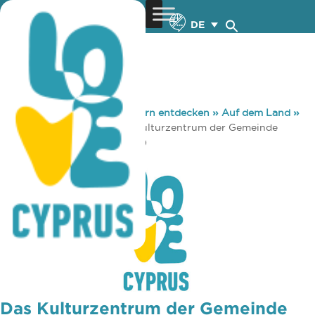
DE
You are here:
Home
»
Zypern entdecken
»
Auf dem Land
»
Museen & Galerien
»
Das Kulturzentrum der Gemeinde
Famagusta (Ammochostos)
Das Kulturzentrum der Gemeinde