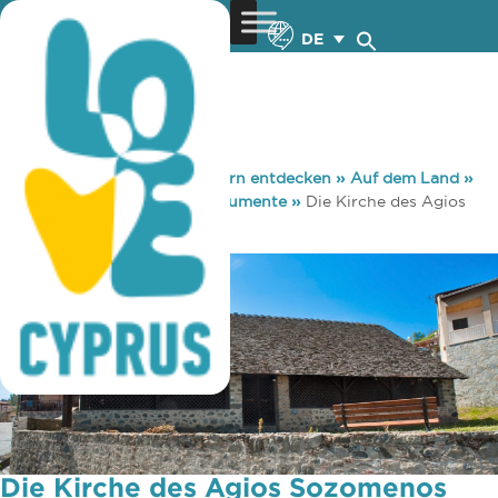
DE
You are here:
Home
»
Zypern entdecken
»
Auf dem Land
»
Sehenswürdigkeiten & Monumente
»
Die Kirche des Agios
Sozomenos
Die Kirche des Agios Sozomenos