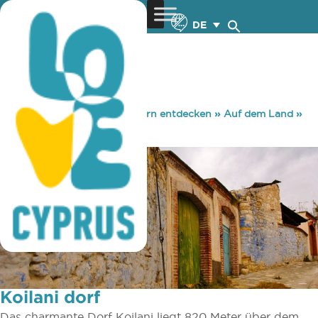
DE
You are here:
Home
»
Zypern entdecken
»
Auf dem Land
»
Dörfer
»
Koilani dorf
Koilani dorf
Das charmante Dorf Koilani liegt 820 Meter über dem