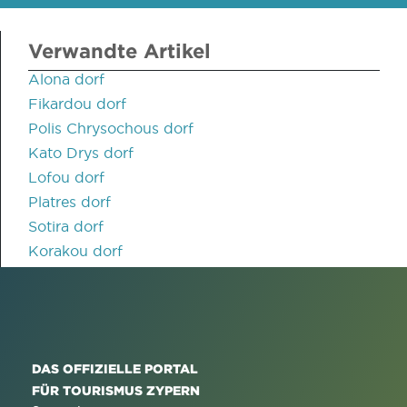
Verwandte Artikel
Alona dorf
Fikardou dorf
Polis Chrysochous dorf
Kato Drys dorf
Lofou dorf
Platres dorf
Sotira dorf
Korakou dorf
DAS OFFIZIELLE PORTAL
FÜR TOURISMUS ZYPERN