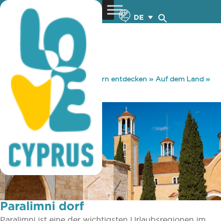
DE
You are here:
Home
»
Zypern entdecken
»
Auf dem Land
»
Dörfer
»
Paralimni dorf
Paralimni dorf
Paralimni ist eine der wichtigsten Urlaubsregionen im