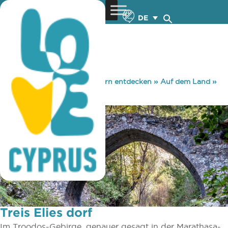
DE
You are here:
Home
»
Zypern entdecken
»
Auf dem Land
»
Dörfer
»
Treis Elies dorf
Treis Elies dorf
Im Troodos-Gebirge, genauer gesagt in der Marathasa-