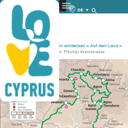
DE
You are here:
Home
»
Zypern entdecken
»
Auf dem Land
»
Weinstraßen
»
Pitsylia (auch: Pitsilia) Weinstrasse