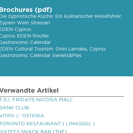
Brochures (pdf)
Die zypriotische Küche: Ein kulinarischer Reiseführer
Zypern Wein Strassen
EDEN Cyprus
Cyprus EDEN Routes
Gastronomic Calendar
EDEN Cultural Tourism: Orini Larnaka, Cyprus
Gastronomic Calendar Sweets&Pies
Verwandte Artikel
T.G.I. FRIDAYS NICOSIA MALL
BANK CLUB
VITRO L' OSTERIA
TORONTO RESTAURANT ( LIMASSOL )
SIXTEES SNACK BAR (THE)