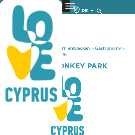
DE
You are here:
Home
»
Zypern entdecken
»
Gastronomy
»
ACHNA LAKE DONΚEY PARK
ACHNA LAKE DONΚEY PARK