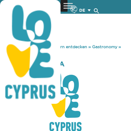
DE
You are here:
Home
»
Zypern entdecken
»
Gastronomy
»
ALFREDOS PIZZA
ALFREDOS PIZZA