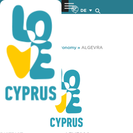
DE
You are here:
Home
»
Gastronomy
»
ALGEVRA
ALGEVRA