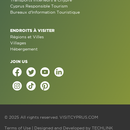
Transports intérieurs à Chypre
Cyprus Responsible Tourism
Bureaux d'Information Touristique
ENDROITS À VISITER
Régions et Villes
Villages
Hébergement
JOIN US
© 2025 All rights reserved.
VISITCYPRUS.COM
Terms of Use
| Designed and Developed by
TECHLINK