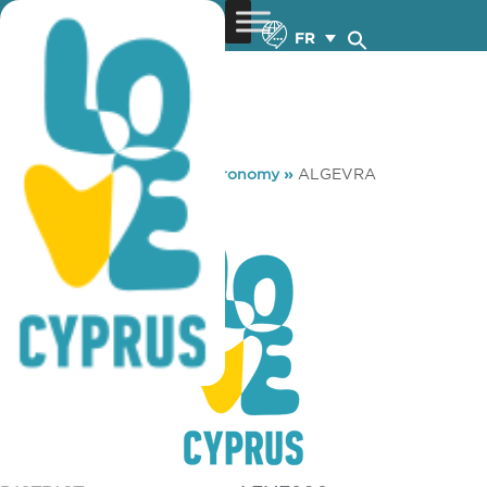
FR
You are here:
Home
»
Gastronomy
»
ALGEVRA
ALGEVRA