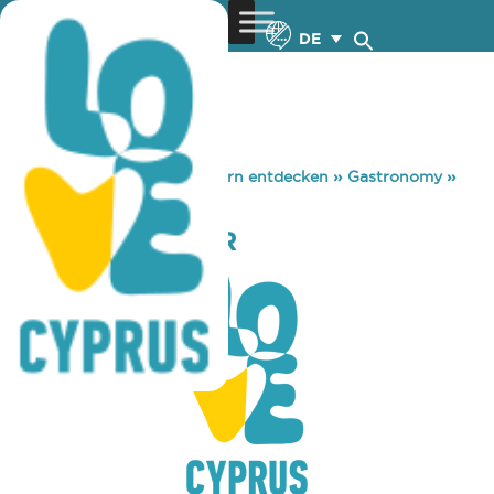
DE
You are here:
Home
»
Zypern entdecken
»
Gastronomy
»
ALL SPORTS BAR
ALL SPORTS BAR