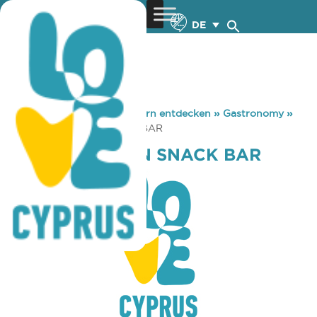
DE
You are here:
Home
»
Zypern entdecken
»
Gastronomy
»
ARI LAHMAJOUN SNACK BAR
ARI LAHMAJOUN SNACK BAR