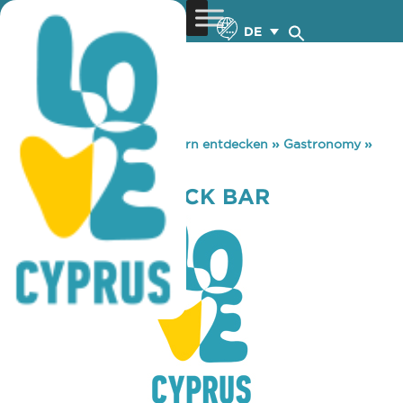
DE
You are here:
Home
»
Zypern entdecken
»
Gastronomy
»
ARTIGIANO SNACK BAR
ARTIGIANO SNACK BAR