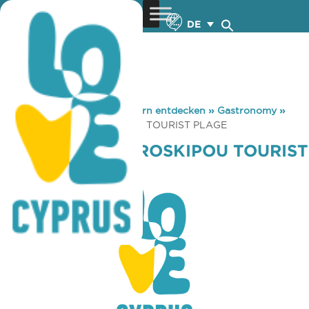
DE
You are here:
Home
»
Zypern entdecken
»
Gastronomy
»
ATLANTIDA -GEROSKIPOU TOURIST PLAGE
ATLANTIDA -GEROSKIPOU TOURIST
PLAGE