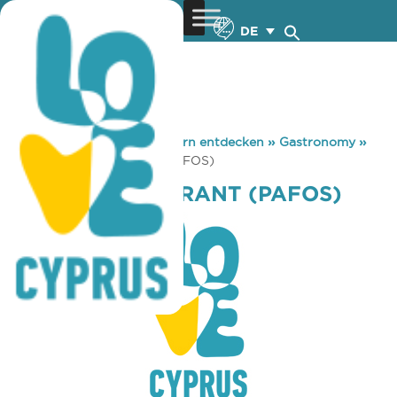
DE
You are here:
Home
»
Zypern entdecken
»
Gastronomy
»
ATRION RESTAURANT (PAFOS)
ATRION RESTAURANT (PAFOS)