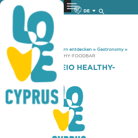
DE
You are here:
Home
»
Zypern entdecken
»
Gastronomy
»
BAKERY KAFENEIO HEALTHY-FOODBAR
BAKERY KAFENEIO HEALTHY-
FOODBAR