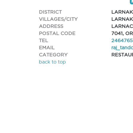
DISTRICT
LARNA
VILLAGES/CITY
LARNAK
ADDRESS
LARNAC
POSTAL CODE
7041, O
TEL
2464765
EMAIL
raj_tan
CATEGORY
RESTAU
back to top