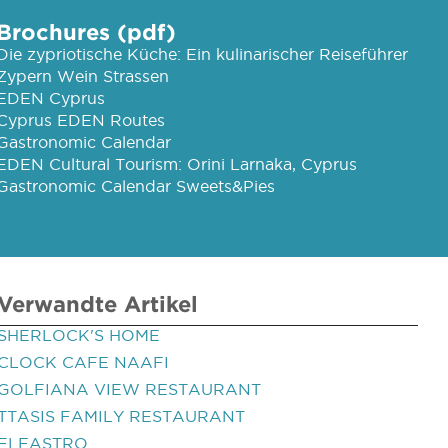
Brochures (pdf)
Die zypriotische Küche: Ein kulinarischer Reiseführer
Zypern Wein Strassen
EDEN Cyprus
Cyprus EDEN Routes
Gastronomic Calendar
EDEN Cultural Tourism: Orini Larnaka, Cyprus
Gastronomic Calendar Sweets&Pies
Verwandte Artikel
SHERLOCK'S HOME
CLOCK CAFE NAAFI
GOLFIANA VIEW RESTAURANT
TTASIS FAMILY RESTAURANT
ELEASTRO