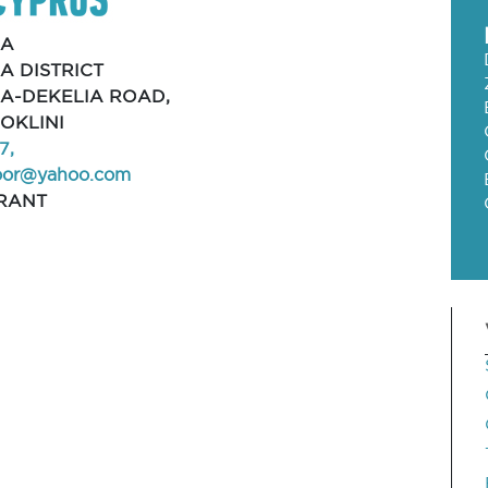
KA
A DISTRICT
A-DEKELIA ROAD,
ROKLINI
7,
door@yahoo.com
RANT