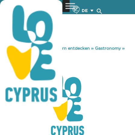
DE
You are here:
Home
»
Zypern entdecken
»
Gastronomy
»
BAR LOUISE
BAR LOUISE