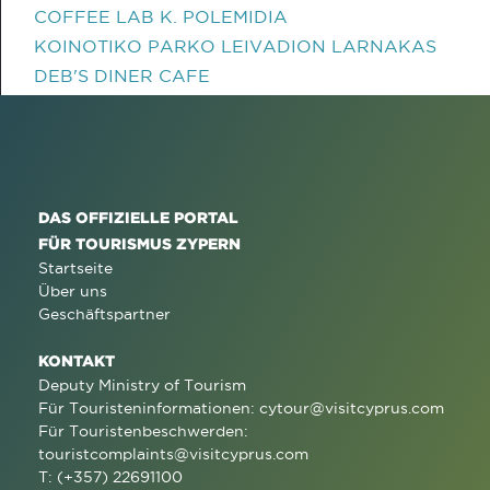
COFFEE LAB K. POLEMIDIA
KOINOTIKO PARKO LEIVADION LARNAKAS
DEB'S DINER CAFE
DAS OFFIZIELLE PORTAL
FÜR TOURISMUS ZYPERN
Startseite
Über uns
Geschäftspartner
KONTAKT
Deputy Ministry of Tourism
Für Touristeninformationen:
cytour@visitcyprus.com
Für Touristenbeschwerden:
touristcomplaints@visitcyprus.com
T: (+357) 22691100