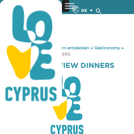
DE
You are here:
Home
»
Zypern entdecken
»
Gastronomy
»
BASSETTS SEA VIEW DINNERS
BASSETTS SEA VIEW DINNERS