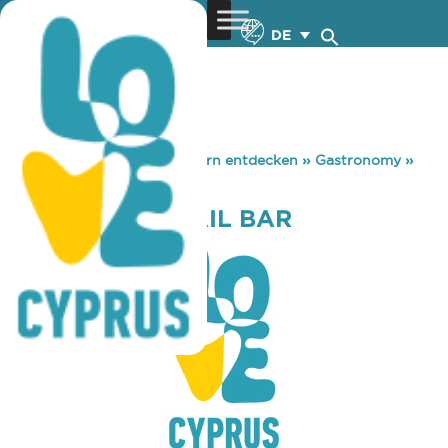
DE
You are here:
Home
»
Zypern entdecken
»
Gastronomy
»
BE ONE COCKTAIL BAR
BE ONE COCKTAIL BAR