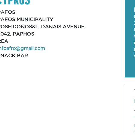
PAFOS
PAFOS MUNICIPALITY
POSEIDONOS&L. DANAIS AVENUE,
8042, PAPHOS
REA
infoafro@gmail.com
SNACK BAR