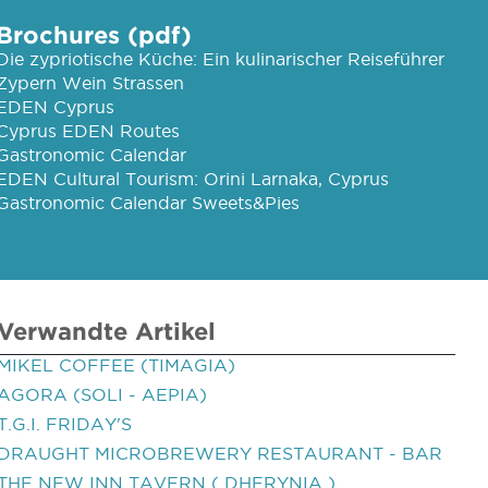
Brochures (pdf)
Die zypriotische Küche: Ein kulinarischer Reiseführer
Zypern Wein Strassen
EDEN Cyprus
Cyprus EDEN Routes
Gastronomic Calendar
EDEN Cultural Tourism: Orini Larnaka, Cyprus
Gastronomic Calendar Sweets&Pies
Verwandte Artikel
MIKEL COFFEE (TIMAGIA)
AGORA (SOLI - AEPIA)
T.G.I. FRIDAY'S
DRAUGHT MICROBREWERY RESTAURANT - BAR
THE NEW INN TAVERN ( DHERYNIA )