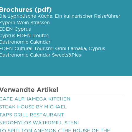
Brochures (pdf)
Die zypriotische Küche: Ein kulinarischer Reiseführer
Zypern Wein Strassen
EDEN Cyprus
Cyprus EDEN Routes
Gastronomic Calendar
EDEN Cultural Tourism: Orini Larnaka, Cyprus
Gastronomic Calendar Sweets&Pies
Verwandte Artikel
CAFE ALPHAMEGA KITCHEN
STEAK HOUSE BY MICHAEL
TAPS GRILL RESTAURANT
NEROMYLOS WATERMILL STENI
TO SPITI TON ANEMON ( THE HOUSE OF THE