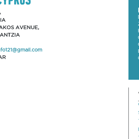
A
IA
NAKOS AVENUE,
LANΤZIA
info121@gmail.com
AR