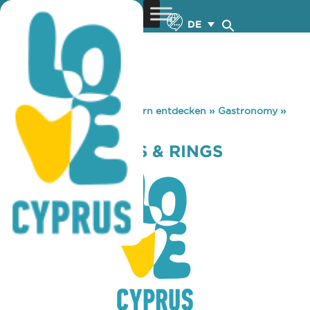
DE
You are here:
Home
»
Zypern entdecken
»
Gastronomy
»
BUFFALO WINGS & RINGS
BUFFALO WINGS & RINGS