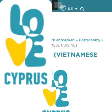
DE
You are here:
Home
»
Zypern entdecken
»
Gastronomy
»
BUN CHA HANOI (VIETNAMESE CUISINE)
BUN CHA HANOI (VIETNAMESE
CUISINE)