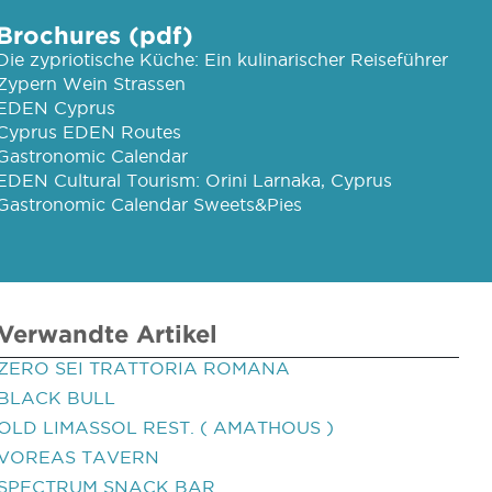
Brochures (pdf)
Die zypriotische Küche: Ein kulinarischer Reiseführer
Zypern Wein Strassen
EDEN Cyprus
Cyprus EDEN Routes
Gastronomic Calendar
EDEN Cultural Tourism: Orini Larnaka, Cyprus
Gastronomic Calendar Sweets&Pies
Verwandte Artikel
ZERO SEI TRATTORIA ROMANA
BLACK BULL
OLD LIMASSOL REST. ( AMATHOUS )
VOREAS TAVERN
SPECTRUM SNACK BAR