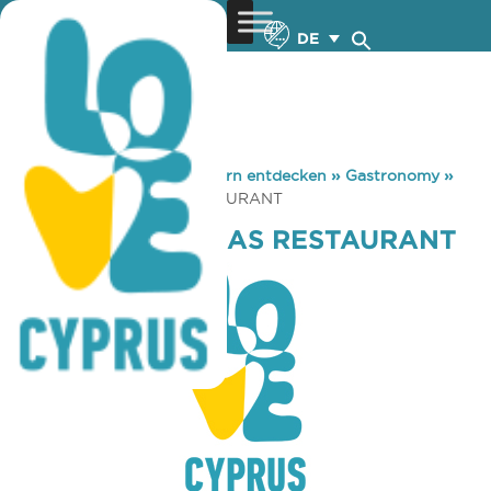
DE
You are here:
Home
»
Zypern entdecken
»
Gastronomy
»
YIANNIS KATHIKAS RESTAURANT
YIANNIS KATHIKAS RESTAURANT