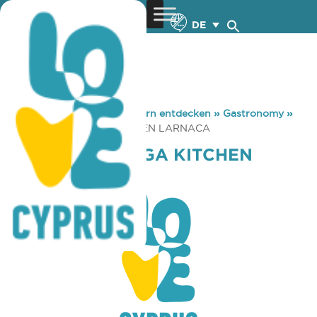
DE
You are here:
Home
»
Zypern entdecken
»
Gastronomy
»
CAFE ALPHAMEGA KITCHEN LARNACA
CAFE ALPHAMEGA KITCHEN
LARNACA