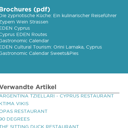
Brochures (pdf)
Die zypriotische Küche: Ein kulinarischer Reiseführer
Zypern Wein Strassen
EDEN Cyprus
Cyprus EDEN Routes
Gastronomic Calendar
EDEN Cultural Tourism: Orini Larnaka, Cyprus
Gastronomic Calendar Sweets&Pies
Verwandte Artikel
ARGENTINA TZIELLARI - CYPRUS RESTAURANT
KTIMA VIKIS
OPAS RESTAURANT
90 DEGREES
THE SITTING DUCK RESTAURANT