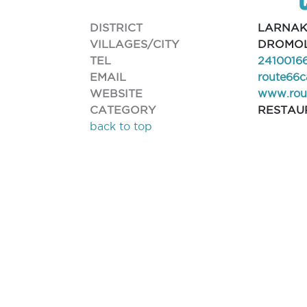
DISTRICT
LARNA
VILLAGES/CITY
DROMO
TEL
2410016
EMAIL
route66c
WEBSITE
www.rou
CATEGORY
RESTAU
back to top