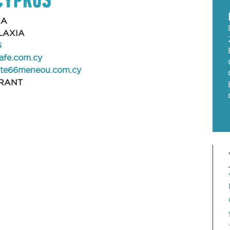
KA
LAXIA
6
afe.com.cy
te66meneou.com.cy
RANT