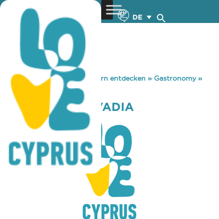
DE
You are here:
Home
»
Zypern entdecken
»
Gastronomy
»
CAFE ROUTE LIVADIA
CAFE ROUTE LIVADIA