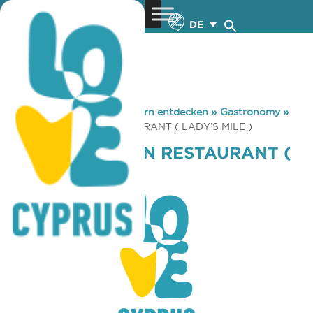
DE
You are here:
Home
»
Zypern entdecken
»
Gastronomy
»
CAPTAIN’S CABIN RESTAURANT ( LADY’S MILE )
CAPTAIN’S CABIN RESTAURANT (
LADY’S MILE )