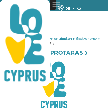
DE
You are here:
Home
»
Zypern entdecken
»
Gastronomy
»
CHEER’S CAFE ( PROTARAS )
CHEER’S CAFE ( PROTARAS )