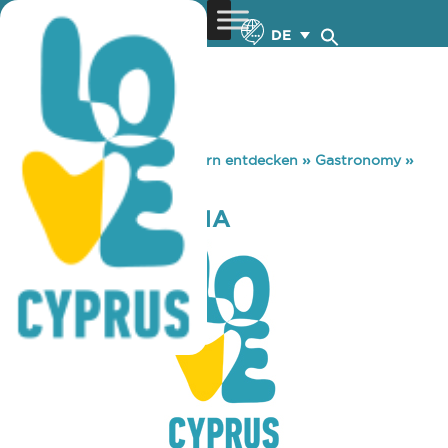
DE
You are here:
Home
»
Zypern entdecken
»
Gastronomy
»
CHRYSI GORGONA
CHRYSI GORGONA