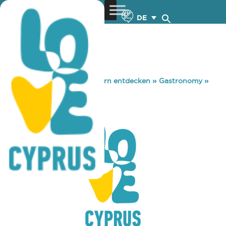
DE
You are here:
Home
»
Zypern entdecken
»
Gastronomy
»
CINEMA
CINEMA