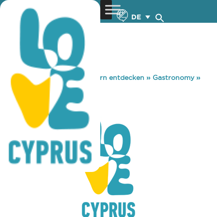
DE
You are here:
Home
»
Zypern entdecken
»
Gastronomy
»
CLUB DEEP
CLUB DEEP