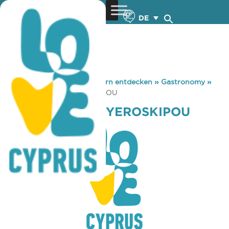
DE
You are here:
Home
»
Zypern entdecken
»
Gastronomy
»
COFFEE BRAND YEROSKIPOU
COFFEE BRAND YEROSKIPOU