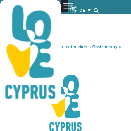
DE
You are here:
Home
»
Zypern entdecken
»
Gastronomy
»
COFFEE HOUSE
COFFEE HOUSE