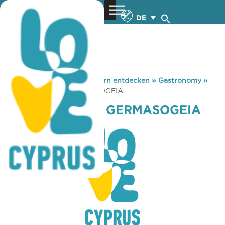
DE
You are here:
Home
»
Zypern entdecken
»
Gastronomy
»
COFFEE ISLAND GERMASOGEIA
COFFEE ISLAND GERMASOGEIA