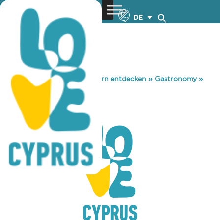
DE
You are here:
Home
»
Zypern entdecken
»
Gastronomy
»
CUBA PUB
CUBA PUB