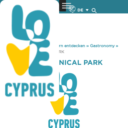
DE
You are here:
Home
»
Zypern entdecken
»
Gastronomy
»
CYHERBIA BOTANICAL PARK
CYHERBIA BOTANICAL PARK